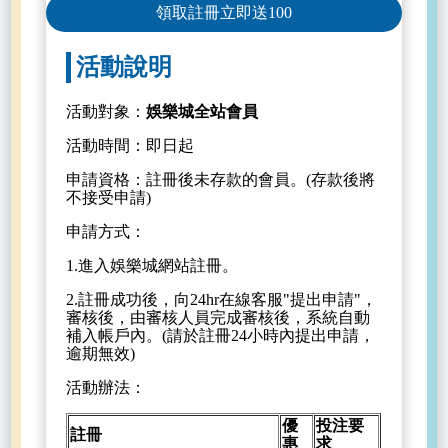
領取註冊立即送100
活動說明
活動對象：
娛樂城全站會員
活動時間：即日起
申請資格：註冊後未存款的會員。(存款後將
不接受申請)
申請方式：
1.進入娛樂城網站註冊。
2.註冊成功後，向24hr在線客服"提出申請"，
審核後，由審核人員完成審核後，系統自動
補入帳戶內。(請於註冊24小時內提出申請，
逾期無效)
活動辦法：
優
投注要
註冊
惠
求