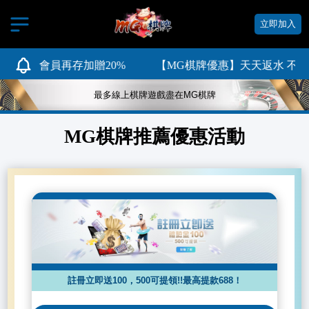
立即加入
優惠】會員再存加贈20%
【MG棋牌優惠】天天返水 不計
最多線上棋牌遊戲盡在MG棋牌
MG棋牌推薦優惠活動
註冊立即送100，500可提領!!最高提款688！